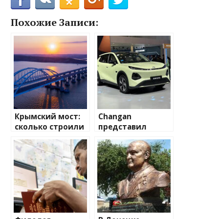
Похожие Записи:
Крымский мост:
Changan
сколько строили
представил
и когда открыли
кроссовер Nevo
самый длинный
Q05. Он стоит как
мост Европы
Lada Granta