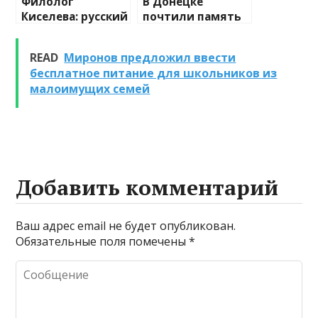
Филолог
В Донецке
Киселева: русский
почтили память
язык можно
героя ДНР Олега
освоить в
Мамиева,
READ
Миронов предложил ввести
среднем за пять
возложив цветы
бесплатное питание для школьников из
лет
к его бюсту
малоимущих семей
Добавить комментарий
Ваш адрес email не будет опубликован.
Обязательные поля помечены
*