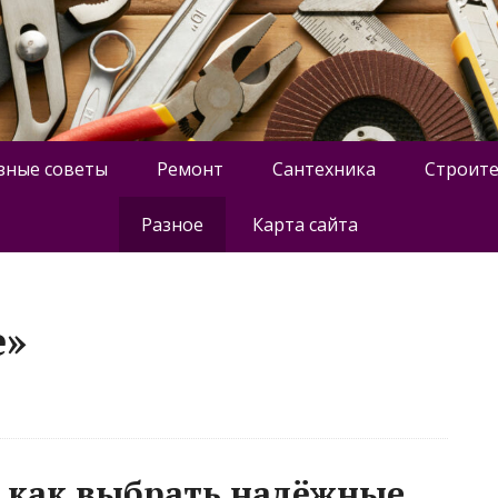
зные советы
Ремонт
Сантехника
Строите
Разное
Карта сайта
е»
 как выбрать надёжные