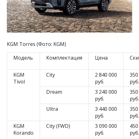
KGM Torres (Фото: KGM)
Модель
Комплектация
Цена
Ски
KGM
City
2 840 000
350
Tivol
руб.
руб
Dream
3 240 000
350
руб.
руб
Ultra
3 440 000
350
руб.
руб
KGM
City (FWD)
3 090 000
450
Korando
руб.
руб