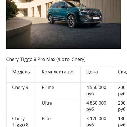
Chery Tiggo 8 Pro Max (Фото: Chery)
Модель
Комплектация
Цена
Ски
Chery 9
Prime
4 550 000
200
руб.
руб.
Ultra
4 850 000
200
руб.
руб.
Chery
Elite
3 170 000
130
Tiggo 8
руб.
руб.