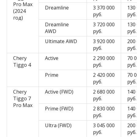
Pro Max
Dreamline
3 370 000
130
(2024
руб.
руб.
год)
Dreamline
3 720 000
130
AWD
руб.
руб.
Ultimate AWD
3 920 000
200
руб.
руб.
Chery
Active
2 290 000
70 
Tiggo 4
руб.
руб.
Prime
2 420 000
70 
руб.
руб.
Chery
Active (FWD)
2 680 000
140
Tiggo 7
руб.
руб.
Pro Max
Prime (FWD)
2 830 000
140
руб.
руб.
Ultra (FWD)
3 045 000
200
руб.
руб.