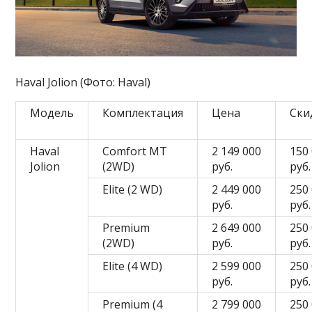
Haval Jolion (Фото: Haval)
Модель
Комплектация
Цена
Ски
Haval
Comfort MT
2 149 000
150
Jolion
(2WD)
руб.
руб.
Elite (2 WD)
2 449 000
250
руб.
руб.
Premium
2 649 000
250
(2WD)
руб.
руб.
Elite (4 WD)
2 599 000
250
руб.
руб.
Premium (4
2 799 000
250