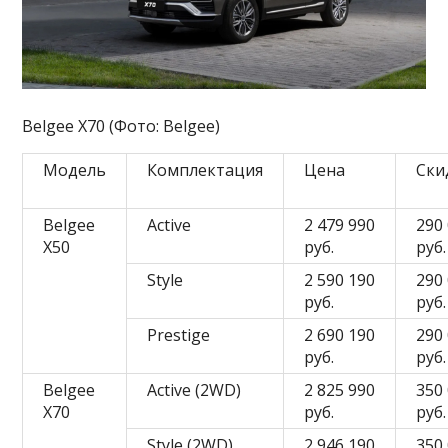
Belgee X70 (Фото: Belgee)
Модель
Комплектация
Цена
Ски
Belgee
Active
2 479 990
290
X50
руб.
руб.
Style
2 590 190
290
руб.
руб.
Prestige
2 690 190
290
руб.
руб.
Belgee
Active (2WD)
2 825 990
350
X70
руб.
руб.
Style (2WD)
2 946 190
350