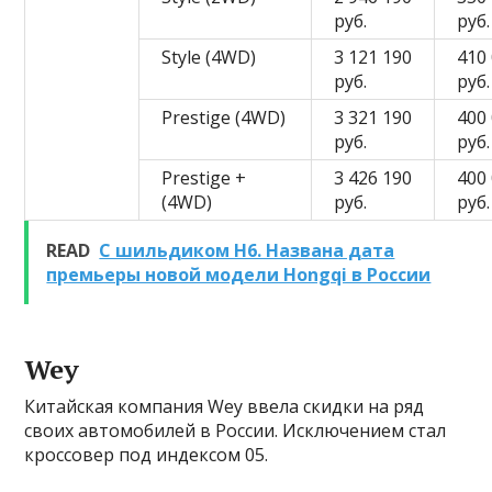
руб.
руб.
Style (4WD)
3 121 190
410
руб.
руб.
Prestige (4WD)
3 321 190
400
руб.
руб.
Prestige +
3 426 190
400
(4WD)
руб.
руб.
READ
С шильдиком Н6. Названа дата
премьеры новой модели Hongqi в России
Wey
Китайская компания Wey ввела скидки на ряд
своих автомобилей в России. Исключением стал
кроссовер под индексом 05.