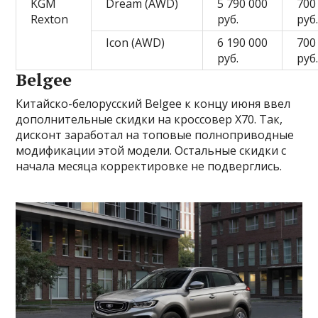
KGM
Dream (AWD)
5 790 000
700
Rexton
руб.
руб
Icon (AWD)
6 190 000
700
руб.
руб
Belgee
Китайско-белорусский Belgee к концу июня ввел
дополнительные скидки на кроссовер X70. Так,
дисконт заработал на топовые полноприводные
модификации этой модели. Остальные скидки с
начала месяца корректировке не подверглись.