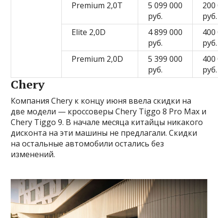
Premium 2,0T
5 099 000
200
руб.
руб.
Elite 2,0D
4 899 000
400
руб.
руб.
Premium 2,0D
5 399 000
400
руб.
руб.
Chery
Компания Chery к концу июня ввела скидки на
две модели — кроссоверы Chery Tiggo 8 Pro Max и
Chery Tiggo 9. В начале месяца китайцы никакого
дисконта на эти машины не предлагали. Скидки
на остальные автомобили остались без
изменений.