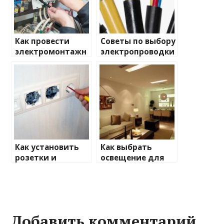
Как провести
Советы по выбору
электромонтажн
электропроводки
ые работы
для дома
самостоятельно
Как установить
Как выбрать
розетки и
освещение для
выключатели:
квартиры
пошаговая
инструкция
Добавить комментарий