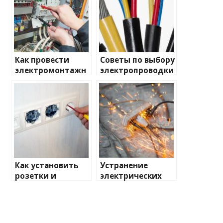
Как провести
Советы по выбору
электромонтажн
электропроводки
ые работы
для дома
самостоятельно
Как установить
Устранение
розетки и
электрических
выключатели:
проблем: что
пошаговая
делать?
инструкция