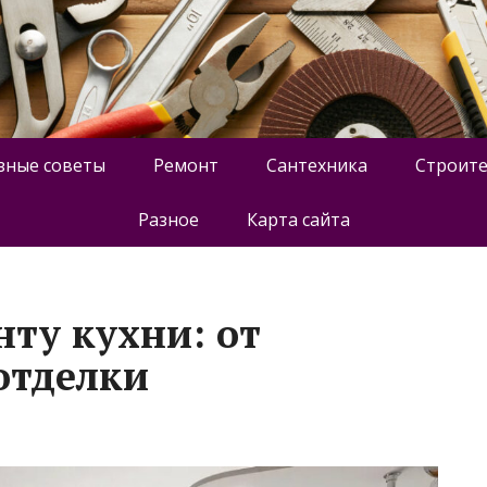
зные советы
Ремонт
Сантехника
Строите
Разное
Карта сайта
нту кухни: от
отделки