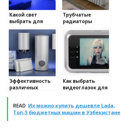
Какой свет
Трубчатые
выбрать для
радиаторы
домашнего
отопления: виды
освещения
и характеристики
Эффективность
Как выбрать
различных
видеоглазок для
химических
входной двери
веществ при
READ
Их можно купить дешевле Lada.
очистке и
Топ-5 бюджетных машин в Узбекистане
промывке котлов