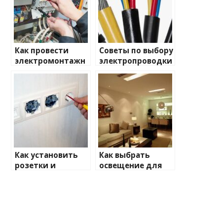
Как провести
Советы по выбору
электромонтажн
электропроводки
ые работы
для дома
самостоятельно
Как установить
Как выбрать
розетки и
освещение для
выключатели:
квартиры
пошаговая
инструкция