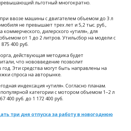
, превышающий льготный многократно.
 при ввозе машины с двигателем объемом до 3 л
томобиля не превышает трех лет и 5,2 тыс. руб.,
на коммерческого, дилерского «утиля», для
 объемом от 1 до 2 литров. Утильсбор на модели с
875 400 руб.
торга, действующая методика будет
читали, что нововведение позволит
 год. Эти средства могут быть направлены на
жки спроса на авторынке.
одная индексация «утиля». Согласно планам.
 популярной категории с мотором объемом 1–2 л
7 400 руб. до 1 172 400 руб.
ть три дня отпуска за работу в новогоднюю