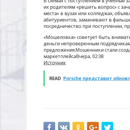
В схемах с поступлением в учебные
их родителям «решить вопрос» с за
места» в вузах или колледжах, объ
абитуриентов, заманивают в фальш
посредничество при поступлении, п
«Мошеловка» советует быть внимате
деньги непроверенным подрядчикам 
предложения.Мошенники стали созда
маркетплейсаВчера, 02:38
Источник
READ
Porsche представит обнов