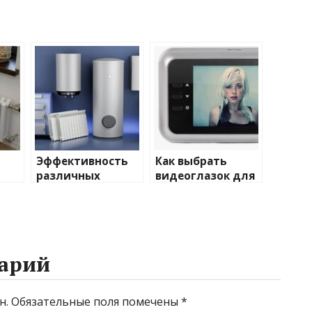
Эффективность
Как выбрать
различных
видеоглазок для
иды
химических
входной двери
тики
веществ при
очистке и
промывке котлов
арий
н.
Обязательные поля помечены
*