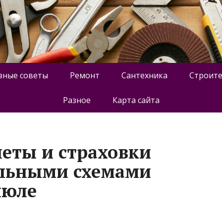
зные советы
Ремонт
Сантехника
Строите
Разное
Карта сайта
еты и страховки
альными схемами
июле