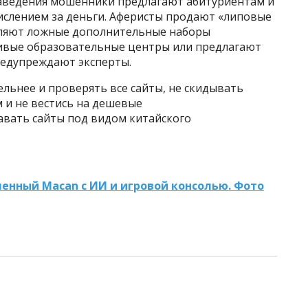
 заведения мошенники предлагают абитуриентам и
числением за деньги. Аферисты продают «липовые
являют ложные дополнительные наборы
ивые образовательные центры или предлагают
редупреждают эксперты.
льнее и проверять все сайты, не скидывать
и не вестись на дешевые
вать сайты под видом китайского
ленный Macan с ИИ и игровой консолью. Фото