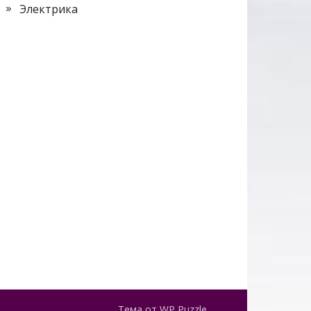
Электрика
Тема от
WP Puzzle