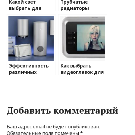
Какой свет
Трубчатые
выбрать для
радиаторы
домашнего
отопления: виды
освещения
и характеристики
Эффективность
Как выбрать
различных
видеоглазок для
химических
входной двери
веществ при
очистке и
промывке котлов
Добавить комментарий
Ваш адрес email не будет опубликован.
Обязательные поля помечены
*