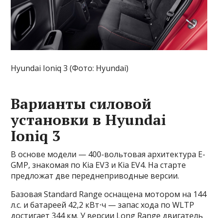
Hyundai Ioniq 3 (Фото: Hyundai)
Варианты силовой
установки в Hyundai
Ioniq 3
В основе модели — 400-вольтовая архитектура E-
GMP, знакомая по Kia EV3 и Kia EV4. На старте
предложат две переднеприводные версии.
Базовая Standard Range оснащена мотором на 144
л.с. и батареей 42,2 кВт⋅ч — запас хода по WLTP
достигает 344 км. У версии Long Range двигатель