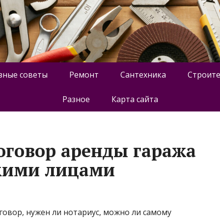
зные советы
Ремонт
Сантехника
Строите
Разное
Карта сайта
договор аренды гаража
кими лицами
оговор, нужен ли нотариус, можно ли самому