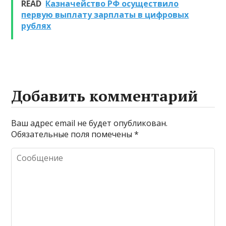
READ
Казначейство РФ осуществило
очистке и
первую выплату зарплаты в цифровых
промывке котлов
рублях
Добавить комментарий
Ваш адрес email не будет опубликован.
Обязательные поля помечены
*