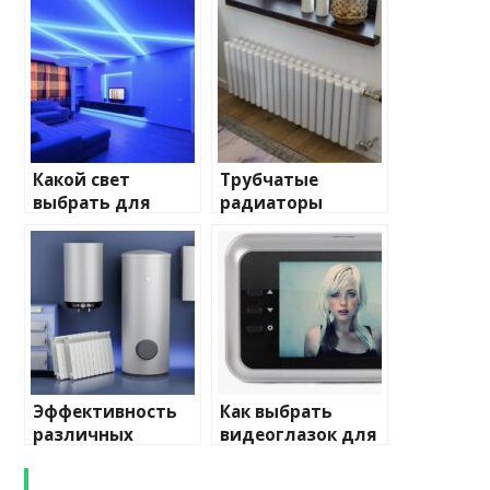
Какой свет
Трубчатые
выбрать для
радиаторы
домашнего
отопления: виды
освещения
и характеристики
Эффективность
Как выбрать
различных
видеоглазок для
химических
входной двери
веществ при