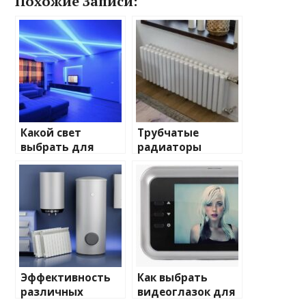
Похожие Записи:
Какой свет
Трубчатые
выбрать для
радиаторы
домашнего
отопления: виды
освещения
и характеристики
Эффективность
Как выбрать
различных
видеоглазок для