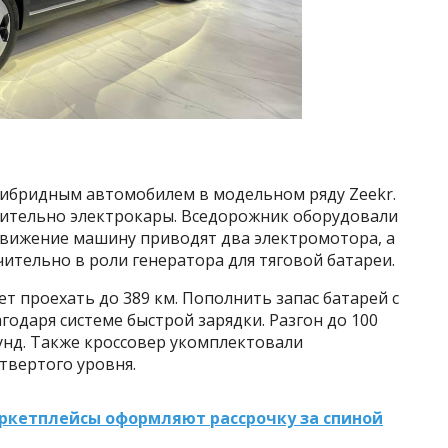
гибридным автомобилем в модельном ряду Zeekr.
чительно электрокары. Вседорожник оборудовали
 движение машину приводят два электромотора, а
ительно в роли генератора для тяговой батареи.
т проехать до 389 км. Пополнить запас батарей с
агодаря системе быстрой зарядки. Разгон до 100
унд. Также кроссовер укомплектовали
твертого уровня.
ркетплейсы оформляют рассрочку за спиной