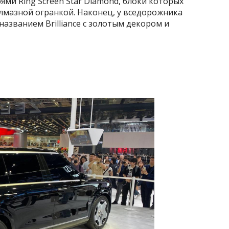
ми Ring Screen Star Diamond, блоки которых
алмазной огранкой. Наконец, у вседорожника
азванием Brilliance с золотым декором и