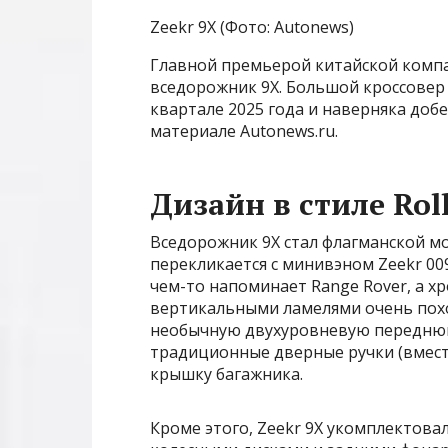
Zeekr 9X (Фото: Autonews)
Главной премьерой китайской компа
вседорожник 9X. Большой кроссовер
квартале 2025 года и наверняка добе
материале Autonews.ru.
Дизайн в стиле Rol
Вседорожник 9X стал флагманской мо
перекликается с минивэном Zeekr 00
чем-то напоминает Range Rover, а х
вертикальными ламелями очень похо
необычную двухуровневую переднюю 
традиционные дверные ручки (вмест
крышку багажника.
Кроме этого, Zeekr 9X укомплектов