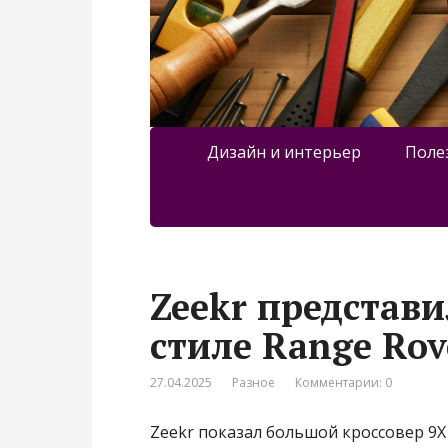
Дизайн и интерьер
Поле
Zeekr представи
стиле Range Rove
27.04.2025
Разное
Комментарии: 0
Zeekr показал большой кроссовер 9