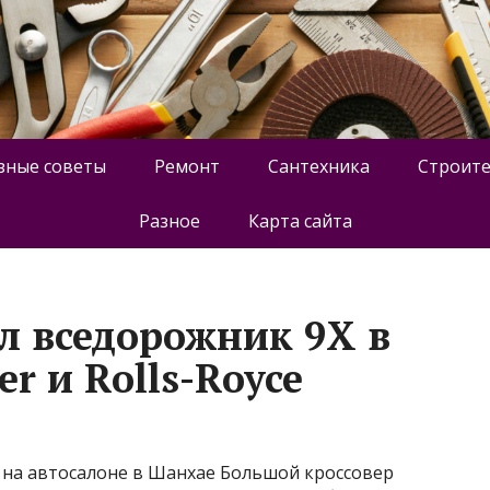
зные советы
Ремонт
Сантехника
Строите
Разное
Карта сайта
л вседорожник 9X в
r и Rolls-Royce
X на автосалоне в Шанхае Большой кроссовер