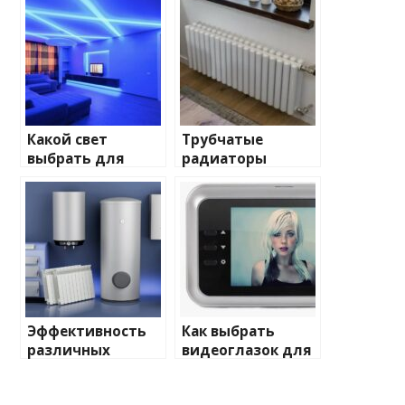
Какой свет
Трубчатые
выбрать для
радиаторы
домашнего
отопления: виды
освещения
и характеристики
Эффективность
Как выбрать
различных
видеоглазок для
химических
входной двери
веществ при