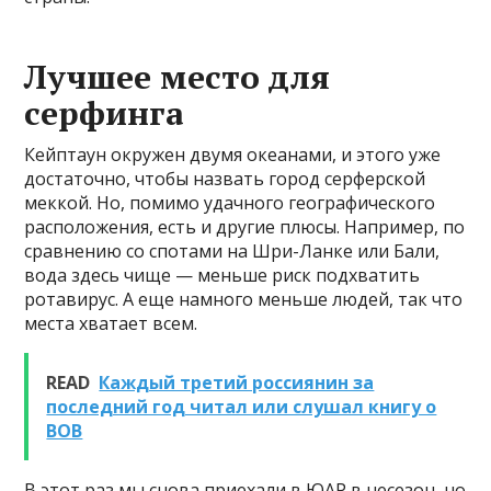
Лучшее место для
серфинга
Кейптаун окружен двумя океанами, и этого уже
достаточно, чтобы назвать город серферской
меккой. Но, помимо удачного географического
расположения, есть и другие плюсы. Например, по
сравнению со спотами на Шри-Ланке или Бали,
вода здесь чище — меньше риск подхватить
ротавирус. А еще намного меньше людей, так что
места хватает всем.
READ
Каждый третий россиянин за
последний год читал или слушал книгу о
ВОВ
В этот раз мы снова приехали в ЮАР в несезон, но