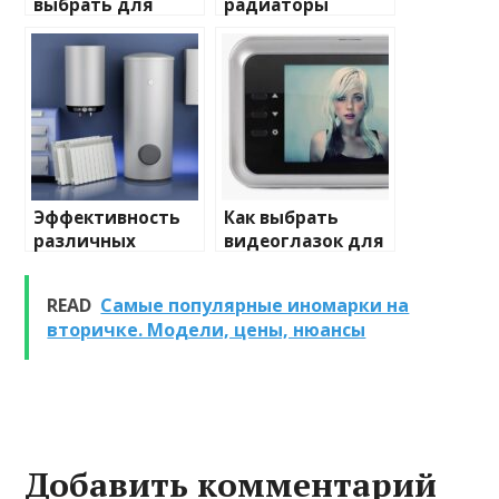
выбрать для
радиаторы
домашнего
отопления: виды
освещения
и характеристики
Эффективность
Как выбрать
различных
видеоглазок для
химических
входной двери
веществ при
READ
Самые популярные иномарки на
очистке и
вторичке. Модели, цены, нюансы
промывке котлов
Добавить комментарий