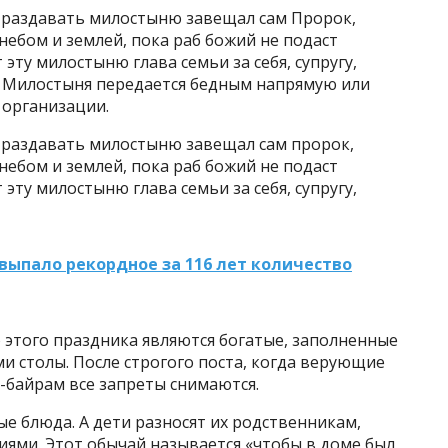
о раздавать милостыню завещал сам Пророк,
небом и землей, пока раб божий не подаст
 эту милостыню глава семьи за себя, супругу,
ть. Милостыня передается бедным напрямую или
 организации.
о раздавать милостыню завещал сам пророк,
небом и землей, пока раб божий не подаст
 эту милостыню глава семьи за себя, супругу,
 выпало рекордное за 116 лет количество
этого праздника являются богатые, заполненные
столы. После строгого поста, когда верующие
а-байрам все запреты снимаются.
е блюда. А дети разносят их родственникам,
ями. Этот обычай называется «чтобы в доме был