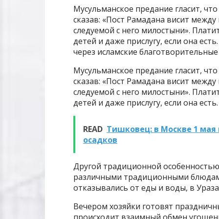
Мусульманское предание гласит, чт
сказав: «Пост Рамадана висит между 
следуемой с него милостыни». Платит
детей и даже прислугу, если она ес
через исламские благотворительные
Мусульманское предание гласит, чт
сказав: «Пост Рамадана висит между 
следуемой с него милостыни». Платит
детей и даже прислугу, если она есть.
READ
Тишковец: в Москве 1 мая
осадков
Другой традиционной особенностью 
различными традиционными блюдами 
отказывались от еды и воды, в Ураз
Вечером хозяйки готовят праздничны
происходит взаимный обмен угощени