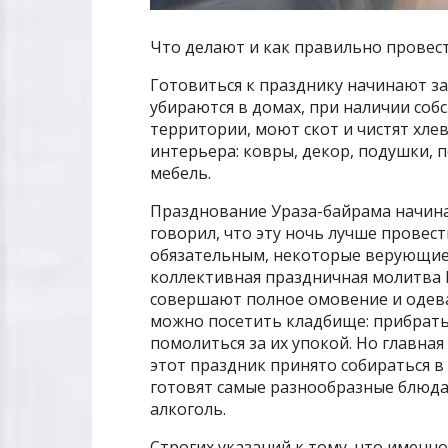
Что делают и как правильно провес
Готовиться к празднику начинают за
убираются в домах, при наличии соб
территории, моют скот и чистят хл
интерьера: ковры, декор, подушки, п
мебель.
Празднование Ураза-байрама начина
говорил, что эту ночь лучше провест
обязательным, некоторые верующие 
коллективная праздничная молитва И
совершают полное омовение и одева
можно посетить кладбище: прибратьс
помолиться за их упокой. Но главная
этот праздник принято собираться в 
готовят самые разнообразные блюда
алкоголь.
Строгих указаний к тому, что именно