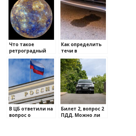
Что такое
Как определить
ретроградный
течи в
Меркурий и как
автомобиле по
он влияет на
цвету: от
человека
антифриза до
топлива
В ЦБ ответили на
Билет 2, вопрос 2
вопрос о
ПДД. Можно ли
снижении
вам въехать на
ключевой ставки
мост первым