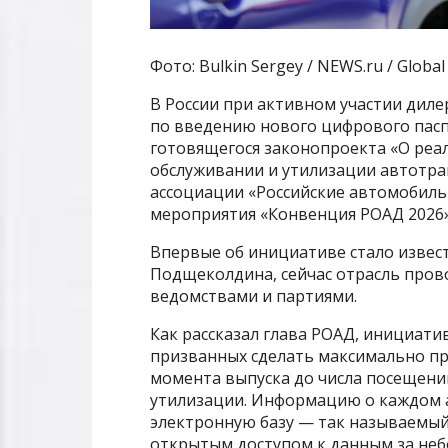
Фото: Bulkin Sergey / NEWS.ru / Global
В России при активном участии дил
по введению нового цифрового пасп
готовящегося законопроекта «О реал
обслуживании и утилизации автотран
ассоциации «Российские автомобиль
мероприятия «Конвенция РОАД 2026»
Впервые об инициативе стало извест
Подщеколдина, сейчас отрасль пров
ведомствами и партиями.
Как рассказал глава РОАД, инициати
призванных сделать максимально п
момента выпуска до числа посещени
утилизации. Информацию о каждом 
электронную базу — так называемый
открытым доступом к данным за неб