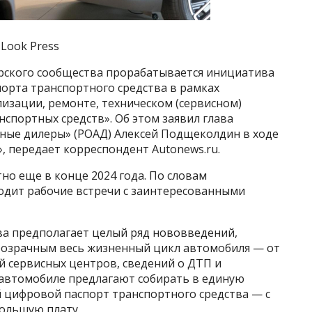
 Look Press
ерского сообщества прорабатывается инициатива
орта транспортного средства в рамках
изации, ремонте, техническом (сервисном)
спортных средств». Об этом заявил глава
ные дилеры» (РОАД) Алексей Подщеколдин в ходе
, передает корреспондент Autonews.ru.
но еще в конце 2024 года. По словам
одит рабочие встречи с заинтересованными
ва предполагает целый ряд нововведений,
розрачным весь жизненный цикл автомобиля — от
й сервисных центров, сведений о ДТП и
автомобиле предлагают собирать в единую
 цифровой паспорт транспортного средства — с
ольшую плату.