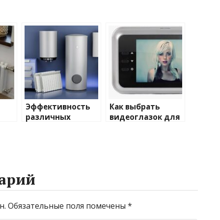
Эффективность
Как выбрать
различных
видеоглазок для
иды
химических
входной двери
тики
веществ при
очистке и
промывке котлов
арий
н.
Обязательные поля помечены
*