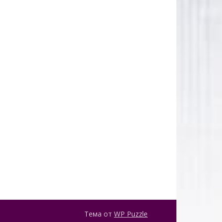
Тема от
WP Puzzle