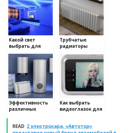
Какой свет
Трубчатые
выбрать для
радиаторы
домашнего
отопления: виды
освещения
и характеристики
Эффективность
Как выбрать
различных
видеоглазок для
химических
входной двери
веществ при
READ
2 электрокара. «Автотор»
очистке и
представил новый бренд автомобилей в