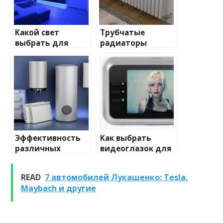
Какой свет
Трубчатые
выбрать для
радиаторы
домашнего
отопления: виды
освещения
и характеристики
Эффективность
Как выбрать
различных
видеоглазок для
химических
входной двери
веществ при
READ
7 автомобилей Лукашенко: Tesla,
очистке и
Maybach и другие
промывке котлов