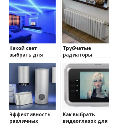
Какой свет
Трубчатые
выбрать для
радиаторы
домашнего
отопления: виды
освещения
и характеристики
Эффективность
Как выбрать
различных
видеоглазок для
химических
входной двери
веществ при