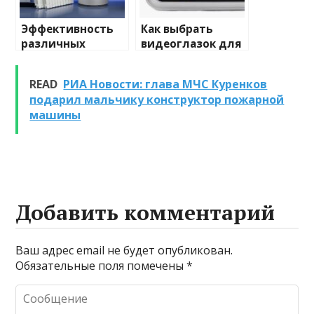
Эффективность
Как выбрать
различных
видеоглазок для
химических
входной двери
веществ при
READ
РИА Новости: глава МЧС Куренков
очистке и
подарил мальчику конструктор пожарной
промывке котлов
машины
Добавить комментарий
Ваш адрес email не будет опубликован.
Обязательные поля помечены
*