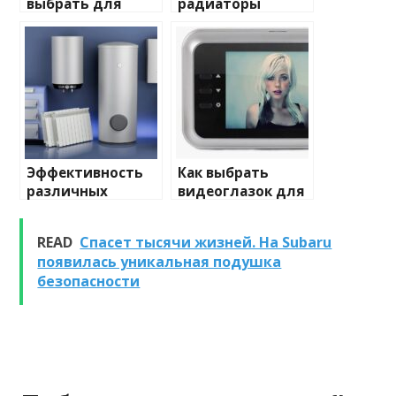
выбрать для
радиаторы
домашнего
отопления: виды
освещения
и характеристики
Эффективность
Как выбрать
различных
видеоглазок для
химических
входной двери
веществ при
READ
Спасет тысячи жизней. На Subaru
очистке и
появилась уникальная подушка
промывке котлов
безопасности