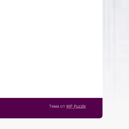
Тема от
WP Puzzle