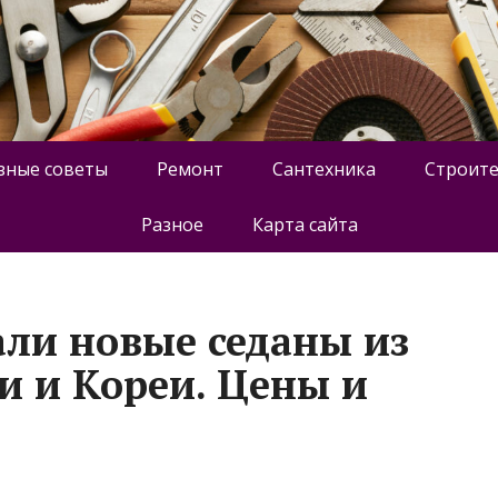
зные советы
Ремонт
Сантехника
Строите
Разное
Карта сайта
али новые седаны из
и и Кореи. Цены и