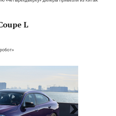
Coupe L
«робот»