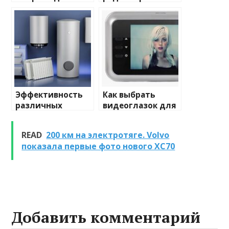
домашнего
отопления: виды
освещения
и характеристики
Эффективность
Как выбрать
различных
видеоглазок для
химических
входной двери
веществ при
READ
200 км на электротяге. Volvo
очистке и
показала первые фото нового XC70
промывке котлов
Добавить комментарий