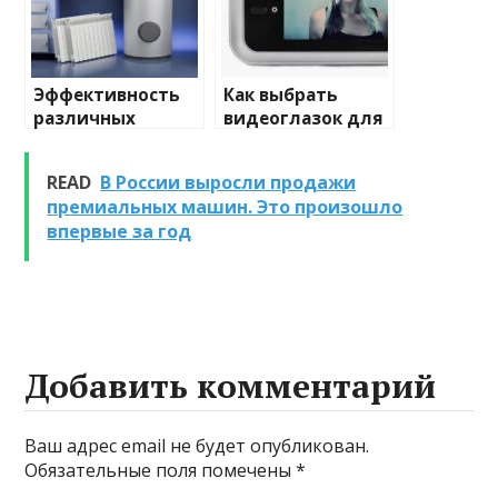
Эффективность
Как выбрать
различных
видеоглазок для
химических
входной двери
веществ при
READ
В России выросли продажи
очистке и
премиальных машин. Это произошло
промывке котлов
впервые за год
Добавить комментарий
Ваш адрес email не будет опубликован.
Обязательные поля помечены
*