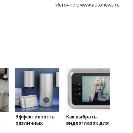
Источник:
www.autonews.ru
Эффективность
Как выбрать
различных
видеоглазок для
иды
химических
входной двери