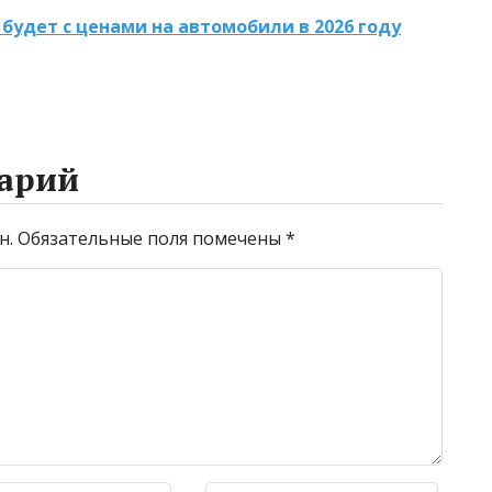
тики
веществ при
будет с ценами на автомобили в 2026 году
очистке и
промывке котлов
арий
н.
Обязательные поля помечены
*