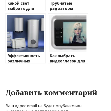
Какой свет
Трубчатые
выбрать для
радиаторы
домашнего
отопления: виды
освещения
и характеристики
Эффективность
Как выбрать
различных
видеоглазок для
химических
входной двери
веществ при
очистке и
промывке котлов
Добавить комментарий
Ваш адрес email не будет опубликован.