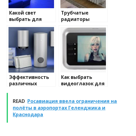
Какой свет
Трубчатые
выбрать для
радиаторы
домашнего
отопления: виды
освещения
и характеристики
Эффективность
Как выбрать
различных
видеоглазок для
химических
входной двери
веществ при
READ
Росавиация ввела ограничения на
очистке и
полёты в аэропортах Геленджика и
промывке котлов
Краснодара