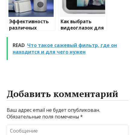
Эффективность
Как выбрать
различных
видеоглазок для
химических
входной двери
веществ при
READ
Что такое сажевый фильтр, где он
очистке и
находится и для чего нужен
промывке котлов
Добавить комментарий
Ваш адрес email не будет опубликован.
Обязательные поля помечены
*