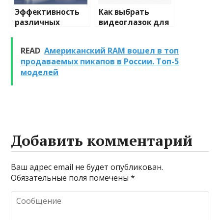
Эффективность
Как выбрать
различных
видеоглазок для
химических
входной двери
веществ при
READ
Американский RAM вошел в топ
очистке и
продаваемых пикапов в России. Топ-5
промывке котлов
моделей
Добавить комментарий
Ваш адрес email не будет опубликован.
Обязательные поля помечены
*