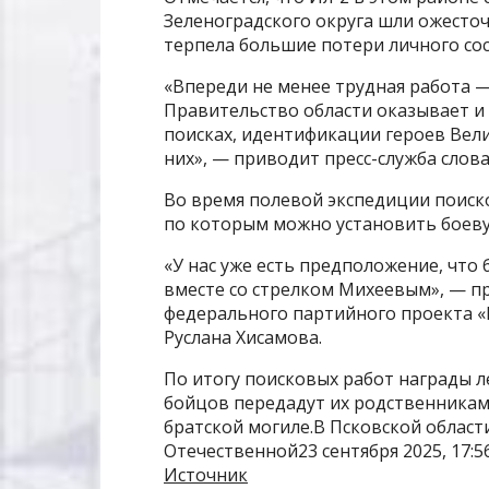
Зеленоградского округа шли ожесточ
терпела большие потери личного сос
«Впереди не менее трудная работа 
Правительство области оказывает и
поисках, идентификации героев Вел
них», — приводит пресс-служба слова
Во время полевой экспедиции поиск
по которым можно установить боев
«У нас уже есть предположение, чт
вместе со стрелком Михеевым», — п
федерального партийного проекта «
Руслана Хисамова.
По итогу поисковых работ награды л
бойцов передадут их родственникам
братской могиле.В Псковской облас
Отечественной23 сентября 2025, 17:5
Источник