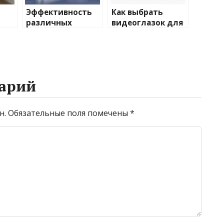
Эффективность
Как выбрать
различных
видеоглазок для
иды
химических
входной двери
тики
веществ при
очистке и
промывке котлов
арий
н.
Обязательные поля помечены
*