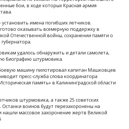
енные бои, в ходе которых Красная армия
тава.
— установить имена погибших летчиков.
 готово оказывать всемерную поддержку в
икой Отечественной войны, сохранении памяти о
 губернатора.
овикам удалось обнаружить и детали самолета,
ую биографию штурмовика.
о боевую машину пилотировал капитан Машковцев
риводит пресс-служба слова координатора
Историческая память» в Калининградской области
етчиков штурмовика, а также 25 советских
. Останки воинов будут перезахоронены на
ти нашли массовое захоронение жертв Великой
6