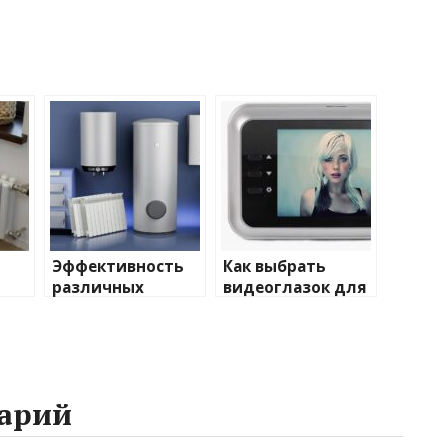
Эффективность
Как выбрать
различных
видеоглазок для
иды
химических
входной двери
тики
веществ при
очистке и
промывке котлов
арий