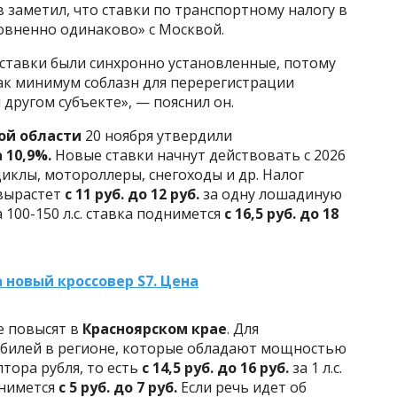
заметил, что ставки по транспортному налогу в
ровненно одинаково» с Москвой.
с ставки были синхронно установленные, потому
ак минимум соблазн для перерегистрации
 другом субъекте», — пояснил он.
ой области
20 ноября утвердили
 10,9%.
Новые ставки начнут действовать с 2026
иклы, мотороллеры, снегоходы и др. Налог
 вырастет
с 11 руб. до 12 руб.
за одну лошадиную
 100-150 л.с. ставка поднимется
с 16,5 руб. до 18
 новый кроссовер S7. Цена
е повысят в
Красноярском крае
. Для
обилей в регионе, которые обладают мощностью
лтора рубля, то есть
с 14,5 руб. до 16 руб.
за 1 л.с.
днимется
с 5 руб. до 7 руб.
Если речь идет об