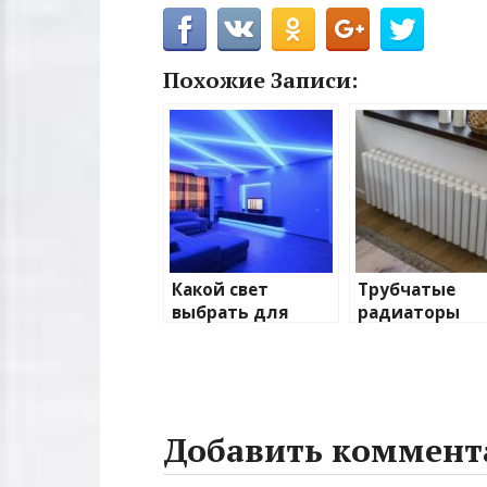
Похожие Записи:
Какой свет
Трубчатые
выбрать для
радиаторы
домашнего
отопления: в
освещения
и характерис
Добавить коммент