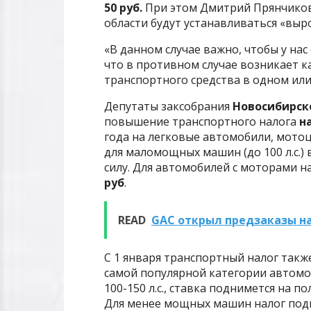
50 руб.
При этом Дмитрий Прянчиков 
области будут устанавливаться «вы
«В данном случае важно, чтобы у на
что в противном случае возникает к
транспортного средства в одном или
Депутаты заксобрания
Новосибирск
повышение транспортного налога
на
года на легковые автомобили, мотоц
для маломощных машин (до 100 л.с.)
силу. Для автомобилей с моторами на
руб
.
READ
GAC открыл предзаказы на
С 1 января транспортный налог такж
самой популярной категории автом
100-150 л.с., ставка поднимется на по
Для менее мощных машин налог по