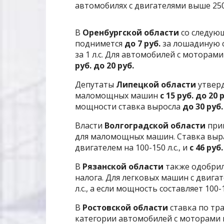
автомобилях с двигателями выше 250 
В
Оренбургской области
со следующ
поднимется
до 7 руб.
за лошадиную си
за 1 л.с. Для автомобилей с моторами 
руб. до 20 руб.
Депутаты
Липецкой области
утверд
маломощных машин
с 15 руб. до 20 
мощности ставка выросла
до 30 руб
Власти
Волгоградской области
при
для маломощных машин. Ставка выр
двигателем на 100-150 л.с., и
с 46 руб.
В
Рязанской области
также одобрил
налога. Для легковых машин с двигат
л.с., а если мощность составляет 100-1
В
Ростовской области
ставка по тр
категории автомобилей с моторами на