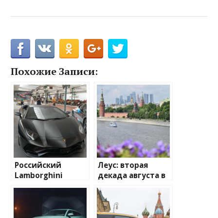
Похожие Записи:
Российский
Леус: вторая
Lamborghini
декада августа в
Aventador
Москве будет
арестовали во
прохладнее
Франции. Теперь
первой
он в музее