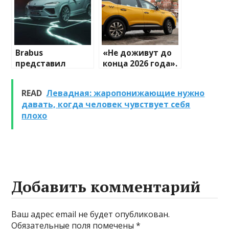
Brabus
«Не доживут до
представил
конца 2026 года».
особые версии
Вот что будет с
Lamborghini Urus.
такси после 1
READ
Левадная: жаропонижающие нужно
До 100 км/ч — 3,2
марта
давать, когда человек чувствует себя
с
плохо
Добавить комментарий
Ваш адрес email не будет опубликован.
Обязательные поля помечены
*