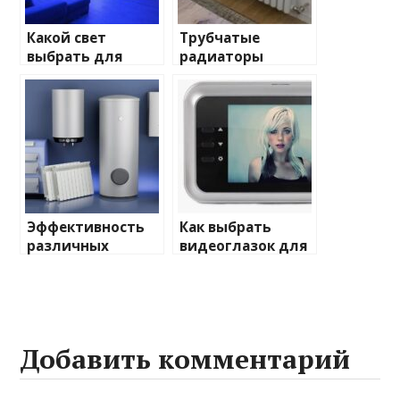
Какой свет
Трубчатые
выбрать для
радиаторы
домашнего
отопления: виды
освещения
и характеристики
Эффективность
Как выбрать
различных
видеоглазок для
химических
входной двери
веществ при
очистке и
промывке котлов
Добавить комментарий