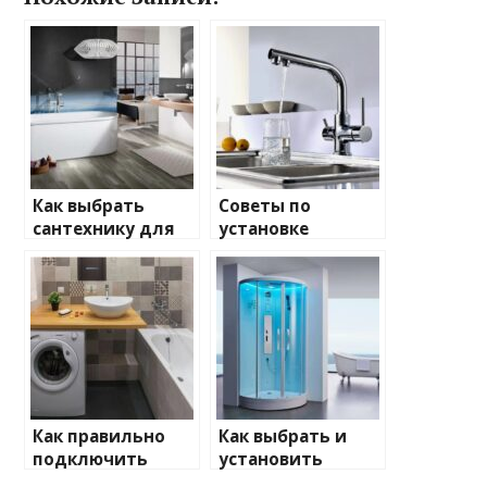
Как выбрать
Советы по
сантехнику для
установке
ванной комнаты
унитаза:
пошаговая
инструкция
Как правильно
Как выбрать и
подключить
установить
стиральную
душевую кабину