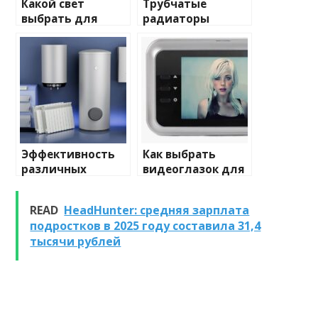
Какой свет
Трубчатые
выбрать для
радиаторы
домашнего
отопления: виды
освещения
и характеристики
Эффективность
Как выбрать
различных
видеоглазок для
химических
входной двери
веществ при
READ
HeadHunter: средняя зарплата
очистке и
подростков в 2025 году составила 31,4
промывке котлов
тысячи рублей