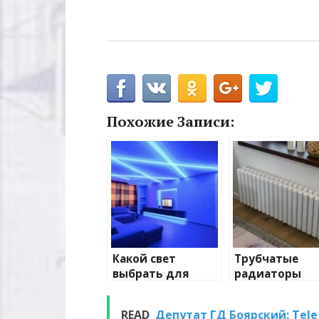
Похожие Записи:
Какой свет
Трубчатые
выбрать для
радиаторы
домашнего
отопления: в
освещения
и характерис
READ
Депутат ГД Боярский: Tel