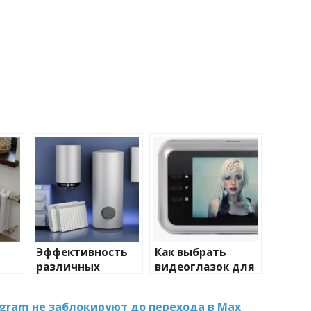
Эффективность
Как выбрать
различных
видеоглазок для
иды
химических
входной двери
тики
веществ при
egram не заблокируют до перехода в Max
очистке и