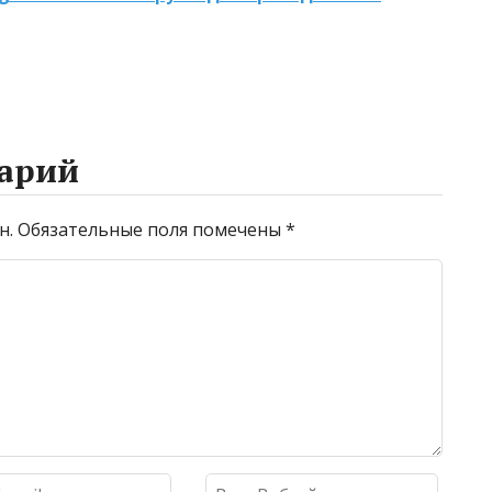
промывке котлов
арий
н.
Обязательные поля помечены
*