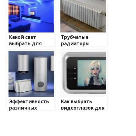
Какой свет
Трубчатые
выбрать для
радиаторы
домашнего
отопления: виды
освещения
и характеристики
Эффективность
Как выбрать
различных
видеоглазок для
химических
входной двери
веществ при
очистке и
промывке котлов