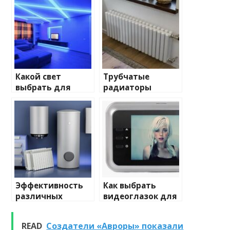
Какой свет
Трубчатые
выбрать для
радиаторы
домашнего
отопления: виды
освещения
и характеристики
Эффективность
Как выбрать
различных
видеоглазок для
химических
входной двери
веществ при
READ
Создатели «Авроры» показали
очистке и