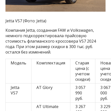
Jetta VS7 (Фото: Jetta)
Компания Jetta, созданная FAW и Volkswagen,
немного подкорректировала прайсовую
стоимость флагманского кроссовера VS7 2024
года. При этом размер скидки в 300 тыс. руб.
остался без изменений.
Модель
Комплектация
Старая
Нова
цена (с
цена 
учетом
учет
скидки)
скид
Jetta
AT Glory
3 057
3 067
VS7
990
000
руб.
руб.
AT Ultimate
3 267
3 229