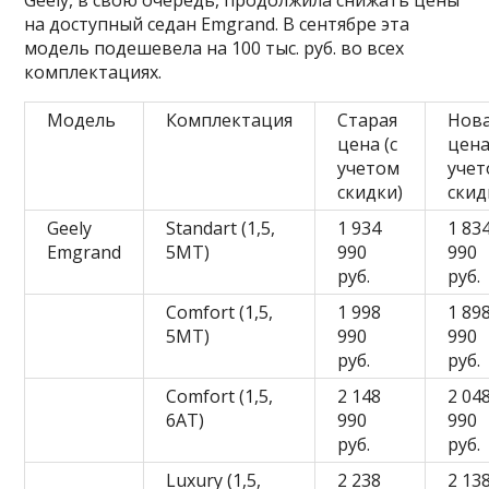
Geely, в свою очередь, продолжила снижать цены
на доступный седан Emgrand. В сентябре эта
модель подешевела на 100 тыс. руб. во всех
комплектациях.
Модель
Комплектация
Старая
Нов
цена (с
цена
учетом
уче
скидки)
скид
Geely
Standart (1,5,
1 934
1 83
Emgrand
5MT)
990
990
руб.
руб.
Comfort (1,5,
1 998
1 89
5MT)
990
990
руб.
руб.
Comfort (1,5,
2 148
2 04
6AT)
990
990
руб.
руб.
Luxury (1,5,
2 238
2 13