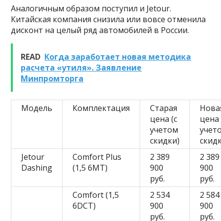
Аналогичным образом поступил и Jetour.
Китайская компания снизила или вовсе отменила
дисконт на целый ряд автомобилей в России.
READ
Когда заработает новая методика
расчета «утиля». Заявление
Минпромторга
Модель
Комплектация
Старая
Нова
цена (с
цена 
учетом
учет
скидки)
скид
Jetour
Comfort Plus
2 389
2 389
Dashing
(1,5 6MT)
900
900
руб.
руб.
Comfort (1,5
2 534
2 584
6DCT)
900
900
руб.
руб.