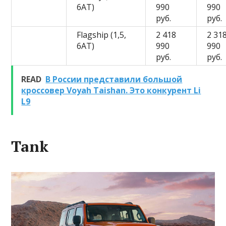
6AT)
990
990
руб.
руб.
Flagship (1,5,
2 418
2 31
6AT)
990
990
руб.
руб.
READ
В России представили большой
кроссовер Voyah Taishan. Это конкурент Li
L9
Tank