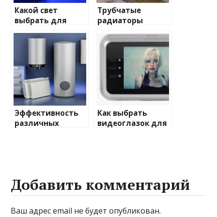
Какой свет
Трубчатые
выбрать для
радиаторы
домашнего
отопления: виды
освещения
и характеристики
Эффективность
Как выбрать
различных
видеоглазок для
химических
входной двери
веществ при
очистке и
промывке котлов
Добавить комментарий
Ваш адрес email не будет опубликован.