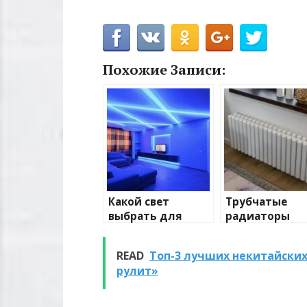
Похожие Записи:
Какой свет
Трубчатые
выбрать для
радиаторы
домашнего
отопления: в
освещения
и характерис
READ
Топ-3 лучших некитайских
рулит»