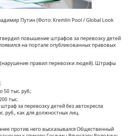
имир Путин (Фото: Kremlin Pool / Global Look
утвердил повышение штрафов за перевозку детей
 появился на портале опубликованных правовых
АП (нарушение правил перевозки людей). Штрафы
;
 50 тыс. руб.;
200 тыс.
 штраф за перевозку детей без автокресла
ыс. руб., как для должностных лиц.
Ранее против него высказывался Общественный
бращении к спикеру Госдумы Вячеславу Володину