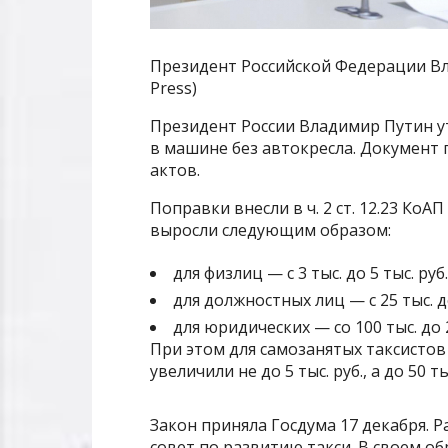
Президент Российской Федерации Влад
Press)
Президент России Владимир Путин 
в машине без автокресла. Документ
актов.
Поправки внесли в ч. 2 ст. 12.23 Ко
выросли следующим образом:
для физлиц — с 3 тыс. до 5 тыс. руб.
для должностных лиц — с 25 тыс. до
для юридических — со 100 тыс. до 
При этом для самозанятых таксистов
увеличили не до 5 тыс. руб., а до 50 т
Закон приняла Госдума 17 декабря. 
совет по развитию такси. В своем о