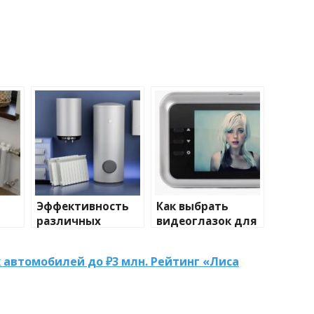
Эффективность
Как выбрать
различных
видеоглазок для
иды
химических
входной двери
тики
веществ при
 автомобилей до ₽3 млн. Рейтинг «Лиса
очистке и
промывке котлов