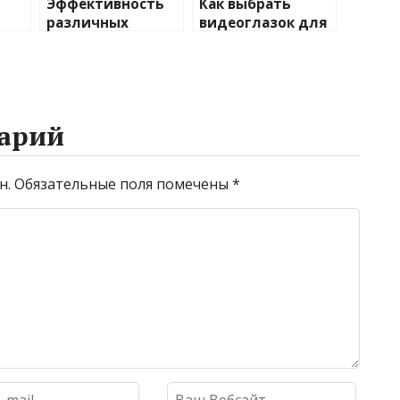
Эффективность
Как выбрать
различных
видеоглазок для
иды
химических
входной двери
тики
веществ при
очистке и
промывке котлов
арий
н.
Обязательные поля помечены
*