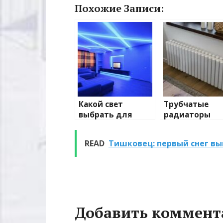
Похожие Записи:
Какой свет
Трубчатые
выбрать для
радиаторы
домашнего
отопления: в
освещения
и характерис
READ
Тишковец: первый снег вы
Добавить коммент