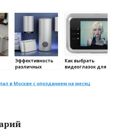
Эффективность
Как выбрать
различных
видеоглазок для
иды
химических
входной двери
тики
веществ при
пал в Москве с опозданием на месяц
очистке и
промывке котлов
арий