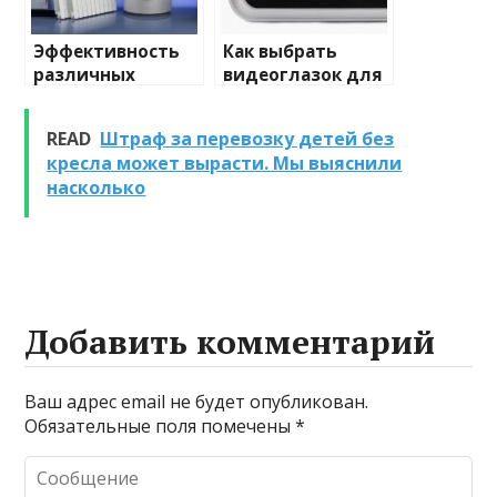
Эффективность
Как выбрать
различных
видеоглазок для
химических
входной двери
веществ при
READ
Штраф за перевозку детей без
очистке и
кресла может вырасти. Мы выяснили
промывке котлов
насколько
Добавить комментарий
Ваш адрес email не будет опубликован.
Обязательные поля помечены
*