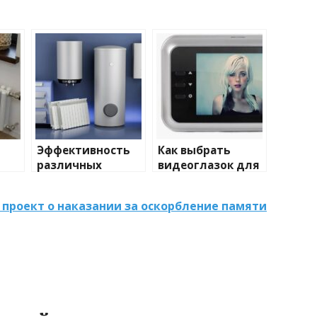
Эффективность
Как выбрать
различных
видеоглазок для
иды
химических
входной двери
тики
веществ при
проект о наказании за оскорбление памяти
очистке и
промывке котлов