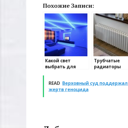
Похожие Записи:
Какой свет
Трубчатые
выбрать для
радиаторы
домашнего
отопления: в
освещения
и характерис
READ
Верховный суд поддержал 
жертв геноцида